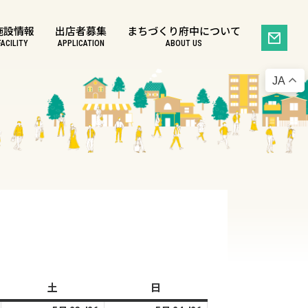
施設情報
出店者募集
まちづくり府中について
FACILITY
APPLICATION
ABOUT US
JA
土
土
日
日
曜
曜