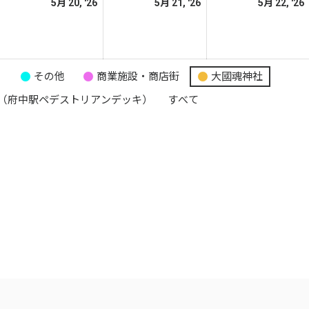
026
2026
2026
5月 20, '26
5月 21, '26
5月 22, '26
日
日
日
年
年
年
5
5
月
月
月
9
20
21
り
その他
商業施設・商店街
大國魂神社
日
日
日
（府中駅ペデストリアンデッキ）
すべて