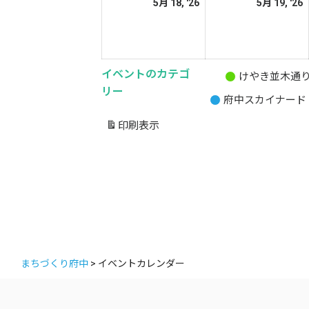
2026
2
5月 18, '26
5月 19, '26
日
日
年
5
5
月
イベントのカテゴ
18
1
けやき並木通
無
リー
日
府中スカイナード
題
の
印刷
表示
カ
テ
ゴ
リ
ー
まちづくり府中
>
イベントカレンダー