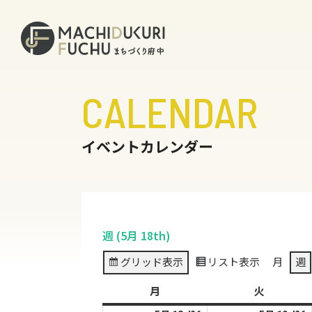
CALENDAR
イベントカレンダー
週 (5月 18th)
グリッド
表示
リスト
表示
月
週
月
月
火
火
曜
曜