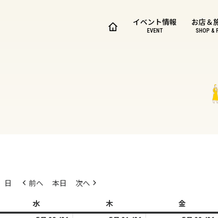
イベント情報
お店＆
EVENT
SHOP & 
日
前へ
本日
次へ
水
水
木
木
金
金
曜
曜
曜