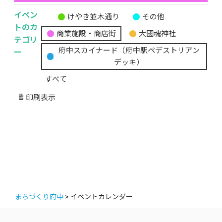
イベン
けやき並木通り
その他
無
トのカ
商業施設・商店街
大國魂神社
題
テゴリ
の
ー
府中スカイナード（府中駅ペデストリアン
カ
デッキ）
テ
すべて
ゴ
リ
印刷
表示
ー
まちづくり府中
>
イベントカレンダー