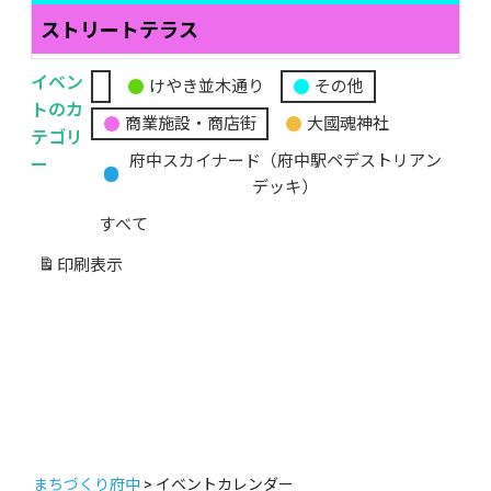
ストリートテラス
イベン
けやき並木通り
その他
無
トのカ
商業施設・商店街
大國魂神社
題
テゴリ
の
ー
府中スカイナード（府中駅ペデストリアン
カ
デッキ）
テ
すべて
ゴ
リ
印刷
表示
ー
まちづくり府中
>
イベントカレンダー