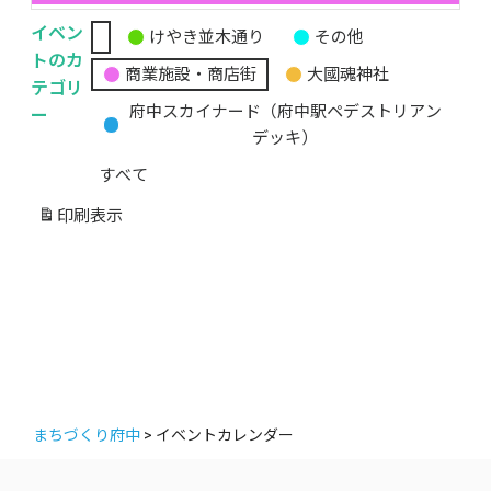
イベン
けやき並木通り
その他
無
トのカ
商業施設・商店街
大國魂神社
題
テゴリ
の
ー
府中スカイナード（府中駅ペデストリアン
カ
デッキ）
テ
すべて
ゴ
リ
印刷
表示
ー
まちづくり府中
>
イベントカレンダー