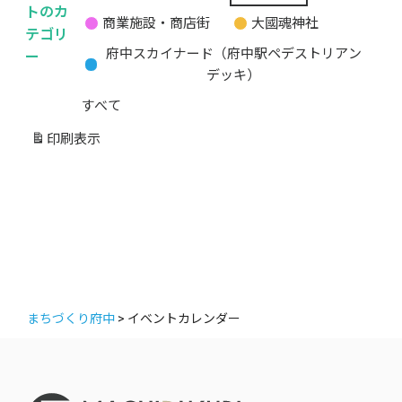
無
トのカ
商業施設・商店街
大國魂神社
題
テゴリ
の
ー
府中スカイナード（府中駅ペデストリアン
カ
デッキ）
テ
すべて
ゴ
リ
印刷
表示
ー
まちづくり府中
>
イベントカレンダー