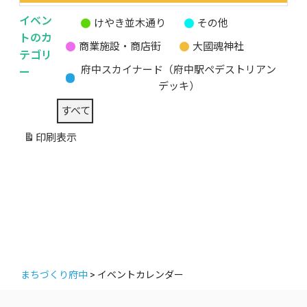
イベン
けやき並木通り
その他
無
トのカ
商業施設・商店街
大國魂神社
題
テゴリ
の
ー
府中スカイナード（府中駅ペデストリアン
カ
デッキ）
テ
すべて
ゴ
リ
印刷
表示
ー
まちづくり府中
>
イベントカレンダー