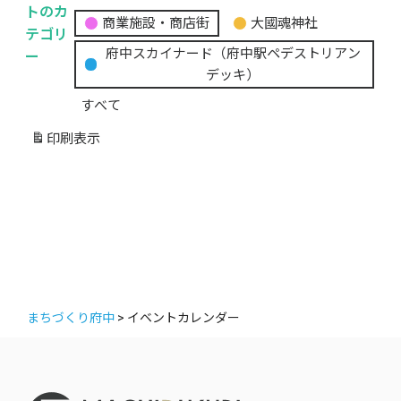
無
トのカ
商業施設・商店街
大國魂神社
題
テゴリ
の
ー
府中スカイナード（府中駅ペデストリアン
カ
デッキ）
テ
すべて
ゴ
リ
印刷
表示
ー
まちづくり府中
>
イベントカレンダー