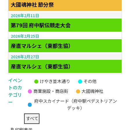
大國魂神社 節分祭
2026年2月11日
第79回 府中駅伝競走大会
2026年2月25日
産直マルシェ（東都生協）
2026年2月27日
産直マルシェ（東都生協）
イベン
けやき並木通り
その他
無
トのカ
商業施設・商店街
大國魂神社
題
テゴリ
の
ー
府中スカイナード（府中駅ペデストリアン
カ
デッキ）
テ
すべて
ゴ
リ
印刷
表示