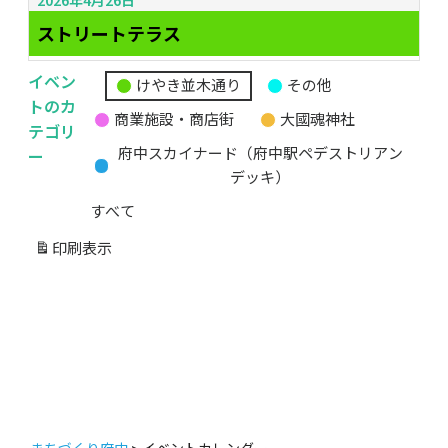
ストリートテラス
イベン
けやき並木通り
その他
無
トのカ
商業施設・商店街
大國魂神社
題
テゴリ
の
ー
府中スカイナード（府中駅ペデストリアン
カ
デッキ）
テ
すべて
ゴ
リ
印刷
表示
ー