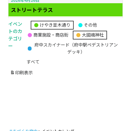
ストリートテラス
イベン
けやき並木通り
その他
無
トのカ
商業施設・商店街
大國魂神社
題
テゴリ
の
ー
府中スカイナード（府中駅ペデストリアン
カ
デッキ）
テ
すべて
ゴ
リ
印刷
表示
ー