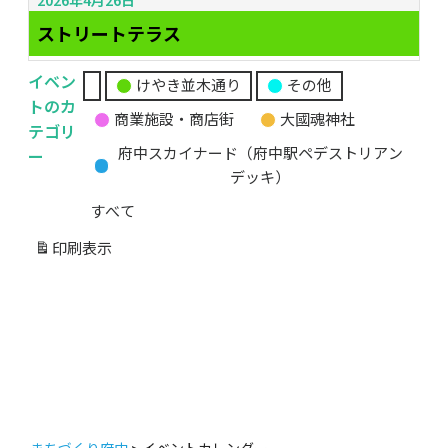
ストリートテラス
イベン
けやき並木通り
その他
無
トのカ
商業施設・商店街
大國魂神社
題
テゴリ
の
ー
府中スカイナード（府中駅ペデストリアン
カ
デッキ）
テ
すべて
ゴ
リ
印刷
表示
ー