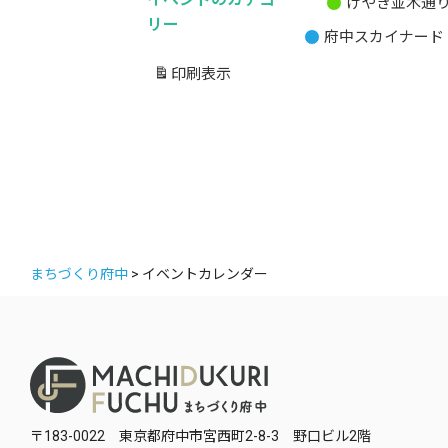
けやき並木通
無
リー
府中スカイナード
題
の
印刷
表示
カ
テ
ゴ
リ
ー
まちづくり府中
>
イベントカレンダー
〒183-0022 東京都府中市宮西町2-8-3 野口ビル2階