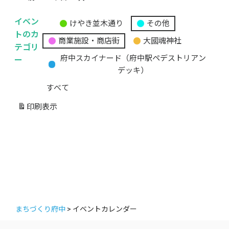
イベン
けやき並木通り
その他
無
トのカ
商業施設・商店街
大國魂神社
題
テゴリ
の
ー
府中スカイナード（府中駅ペデストリアン
カ
デッキ）
テ
すべて
ゴ
リ
印刷
表示
ー
まちづくり府中
>
イベントカレンダー