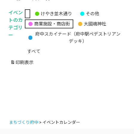
イベン
けやき並木通り
その他
無
トのカ
商業施設・商店街
大國魂神社
題
テゴリ
の
ー
府中スカイナード（府中駅ペデストリアン
カ
デッキ）
テ
すべて
ゴ
リ
印刷
表示
ー
まちづくり府中
>
イベントカレンダー