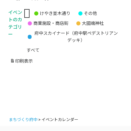
イベン
けやき並木通り
その他
無
トのカ
商業施設・商店街
大國魂神社
題
テゴリ
の
ー
府中スカイナード（府中駅ペデストリアン
カ
デッキ）
テ
すべて
ゴ
リ
印刷
表示
ー
まちづくり府中
>
イベントカレンダー