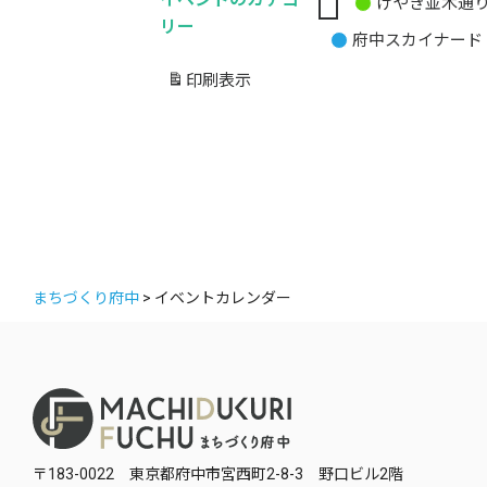
けやき並木通
無
リー
府中スカイナード
題
の
印刷
表示
カ
テ
ゴ
リ
ー
まちづくり府中
>
イベントカレンダー
〒183-0022 東京都府中市宮西町2-8-3 野口ビル2階