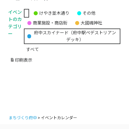
イベン
けやき並木通り
その他
無
トのカ
商業施設・商店街
大國魂神社
題
テゴリ
の
ー
府中スカイナード（府中駅ペデストリアン
カ
デッキ）
テ
すべて
ゴ
リ
印刷
表示
ー
まちづくり府中
>
イベントカレンダー