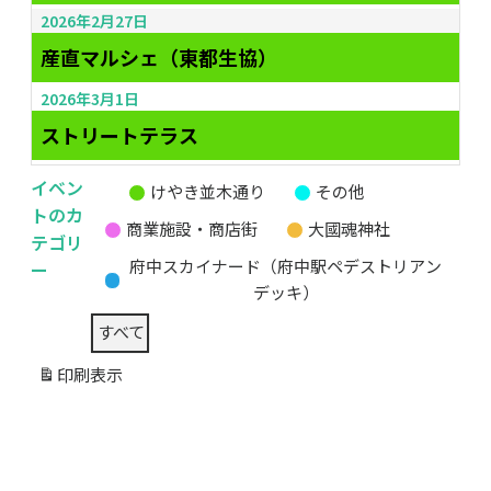
2026年2月27日
産直マルシェ（東都生協）
2026年3月1日
ストリートテラス
イベン
けやき並木通り
その他
無
トのカ
商業施設・商店街
大國魂神社
題
テゴリ
の
ー
府中スカイナード（府中駅ペデストリアン
カ
デッキ）
テ
すべて
ゴ
リ
印刷
表示
ー