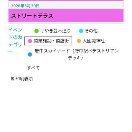
2026年3月29日
ストリートテラス
イベン
けやき並木通り
その他
無
トのカ
商業施設・商店街
大國魂神社
題
テゴリ
の
ー
府中スカイナード（府中駅ペデストリアン
カ
デッキ）
テ
すべて
ゴ
リ
印刷
表示
ー