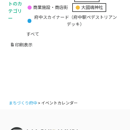
無
トのカ
商業施設・商店街
大國魂神社
題
テゴリ
の
ー
府中スカイナード（府中駅ペデストリアン
カ
デッキ）
テ
すべて
ゴ
リ
印刷
表示
ー
まちづくり府中
>
イベントカレンダー