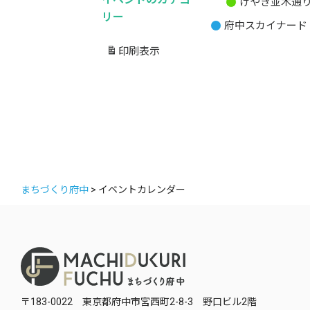
けやき並木通
無
リー
府中スカイナード
題
の
印刷
表示
カ
テ
ゴ
リ
ー
まちづくり府中
>
イベントカレンダー
〒183-0022 東京都府中市宮西町2-8-3 野口ビル2階