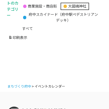
無
トのカ
商業施設・商店街
大國魂神社
題
テゴリ
の
ー
府中スカイナード（府中駅ペデストリアン
カ
デッキ）
テ
すべて
ゴ
リ
印刷
表示
ー
まちづくり府中
>
イベントカレンダー