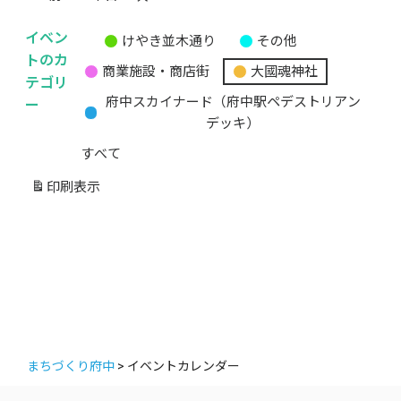
イベン
けやき並木通り
その他
無
トのカ
商業施設・商店街
大國魂神社
題
テゴリ
の
ー
府中スカイナード（府中駅ペデストリアン
カ
デッキ）
テ
すべて
ゴ
リ
印刷
表示
ー
まちづくり府中
>
イベントカレンダー