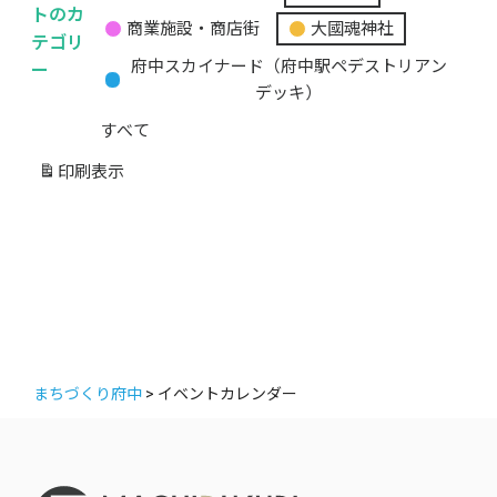
無
トのカ
商業施設・商店街
大國魂神社
題
テゴリ
の
ー
府中スカイナード（府中駅ペデストリアン
カ
デッキ）
テ
すべて
ゴ
リ
印刷
表示
ー
まちづくり府中
>
イベントカレンダー