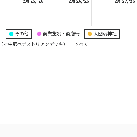
026
2026
2026
2月 25, '26
2月 26, '26
2月 27, '26
日
日
日
年
年
年
2
2
月
月
月
4
25
26
り
その他
商業施設・商店街
大國魂神社
日
日
日
（府中駅ペデストリアンデッキ）
すべて