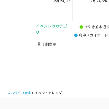
2026
2
2月 23, '26
2月 24, '26
日
日
年
2
2
月
イベントのカテゴ
23
2
けやき並木通
無
リー
日
府中スカイナード
題
の
印刷
表示
カ
テ
ゴ
リ
ー
まちづくり府中
>
イベントカレンダー