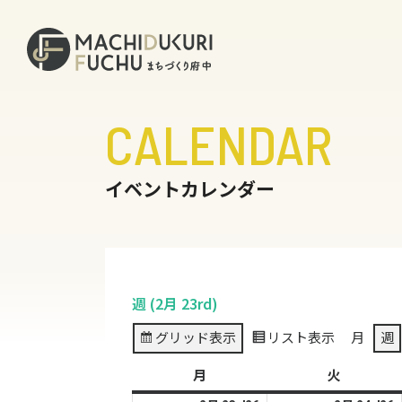
CALENDAR
イベントカレンダー
週 (2月 23rd)
グリッド
表示
リスト
表示
月
週
月
月
火
火
曜
曜