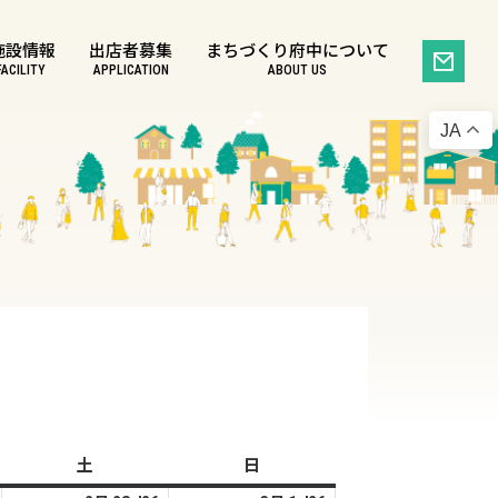
施設情報
出店者募集
まちづくり府中について
FACILITY
APPLICATION
ABOUT US
JA
土
土
日
日
曜
曜