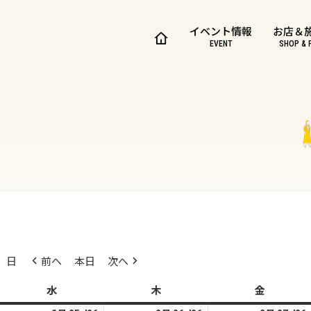
イベント情報
お店＆
EVENT
SHOP & 
日
前へ
本日
次へ
水
水
木
木
金
金
曜
曜
曜