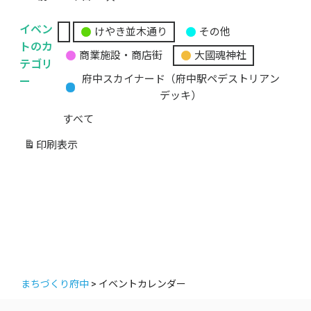
イベン
けやき並木通り
その他
無
トのカ
商業施設・商店街
大國魂神社
題
テゴリ
の
ー
府中スカイナード（府中駅ペデストリアン
カ
デッキ）
テ
すべて
ゴ
リ
印刷
表示
ー
まちづくり府中
>
イベントカレンダー