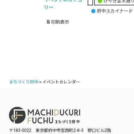
けやき並木通
無
リー
府中スカイナード
題
の
印刷
表示
カ
テ
ゴ
リ
ー
まちづくり府中
>
イベントカレンダー
〒183-0022 東京都府中市宮西町2-8-3 野口ビル2階