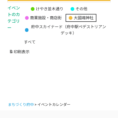
イベン
けやき並木通り
その他
無
トのカ
商業施設・商店街
大國魂神社
題
テゴリ
の
ー
府中スカイナード（府中駅ペデストリアン
カ
デッキ）
テ
すべて
ゴ
リ
印刷
表示
ー
まちづくり府中
>
イベントカレンダー