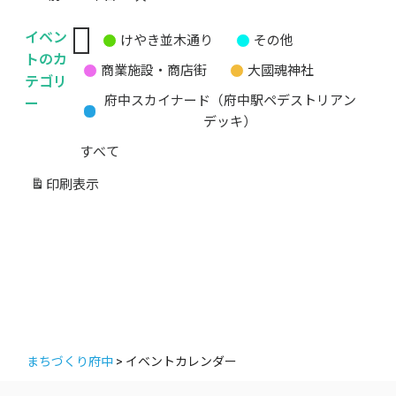
イベン
けやき並木通り
その他
無
トのカ
商業施設・商店街
大國魂神社
題
テゴリ
の
ー
府中スカイナード（府中駅ペデストリアン
カ
デッキ）
テ
すべて
ゴ
リ
印刷
表示
ー
まちづくり府中
>
イベントカレンダー