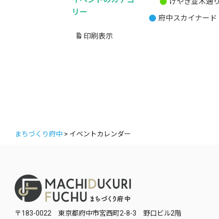
けやき並木通
無
リー
府中スカイナード
題
の
印刷
表示
カ
テ
ゴ
リ
ー
まちづくり府中
>
イベントカレンダー
〒183-0022 東京都府中市宮西町2-8-3 野口ビル2階