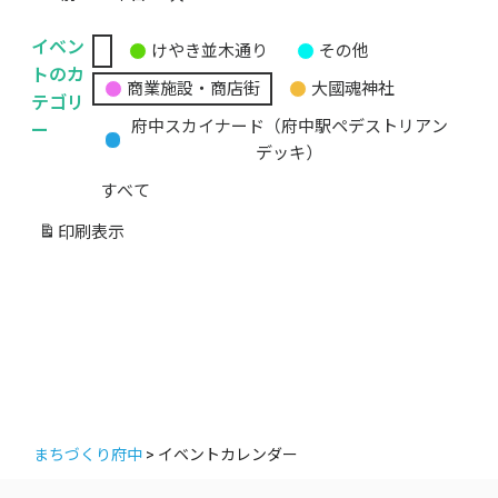
イベン
けやき並木通り
その他
無
トのカ
商業施設・商店街
大國魂神社
題
テゴリ
の
ー
府中スカイナード（府中駅ペデストリアン
カ
デッキ）
テ
すべて
ゴ
リ
印刷
表示
ー
まちづくり府中
>
イベントカレンダー