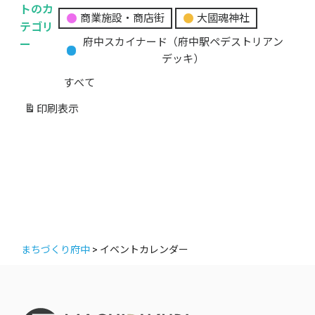
無
トのカ
商業施設・商店街
大國魂神社
題
テゴリ
の
ー
府中スカイナード（府中駅ペデストリアン
カ
デッキ）
テ
すべて
ゴ
リ
印刷
表示
ー
まちづくり府中
>
イベントカレンダー