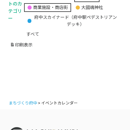
無
トのカ
商業施設・商店街
大國魂神社
題
テゴリ
の
ー
府中スカイナード（府中駅ペデストリアン
カ
デッキ）
テ
すべて
ゴ
リ
印刷
表示
ー
まちづくり府中
>
イベントカレンダー