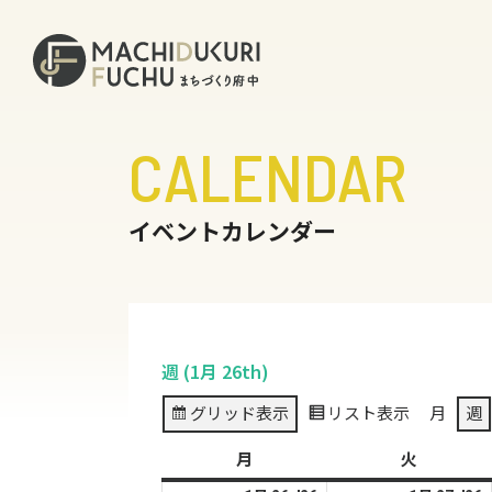
CALENDAR
イベントカレンダー
週 (1月 26th)
グリッド
表示
リスト
表示
月
週
月
月
火
火
曜
曜