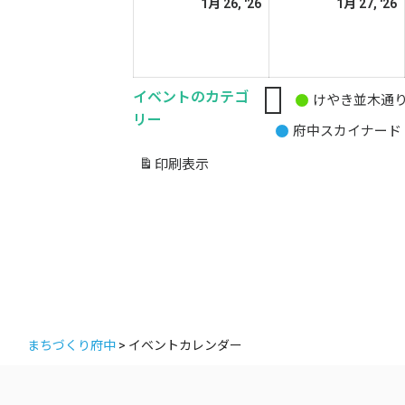
2026
2
1月 26, '26
1月 27, '26
日
日
年
1
1
月
イベントのカテゴ
26
2
けやき並木通
無
リー
日
府中スカイナード
題
の
印刷
表示
カ
テ
ゴ
リ
ー
まちづくり府中
>
イベントカレンダー