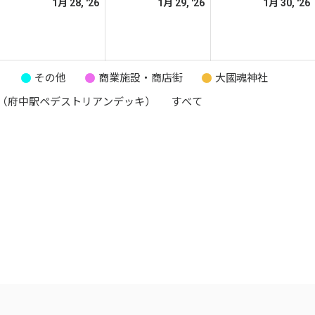
026
2026
2026
1月 28, '26
1月 29, '26
1月 30, '26
日
日
日
年
年
年
1
1
月
月
月
7
28
29
り
その他
商業施設・商店街
大國魂神社
日
日
日
（府中駅ペデストリアンデッキ）
すべて