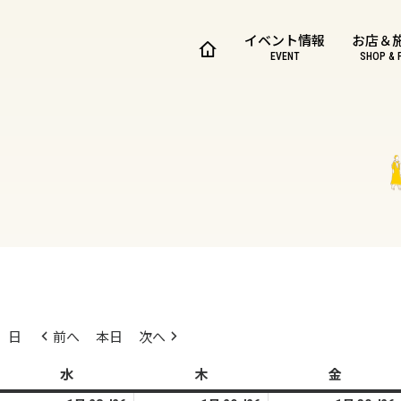
イベント情報
お店＆
EVENT
SHOP & 
日
前へ
本日
次へ
水
水
木
木
金
金
曜
曜
曜