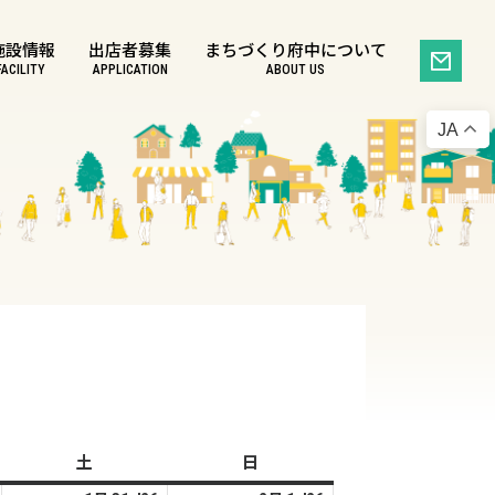
施設情報
出店者募集
まちづくり府中について
FACILITY
APPLICATION
ABOUT US
JA
土
土
日
日
曜
曜