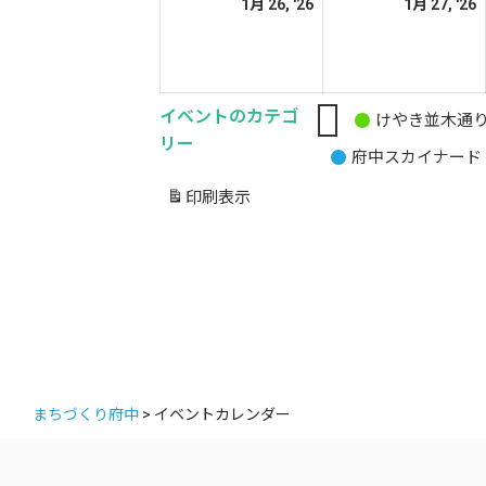
2026
2
1月 26, '26
1月 27, '26
日
日
年
1
1
月
イベントのカテゴ
26
2
けやき並木通
無
リー
日
府中スカイナード
題
の
印刷
表示
カ
テ
ゴ
リ
ー
まちづくり府中
>
イベントカレンダー