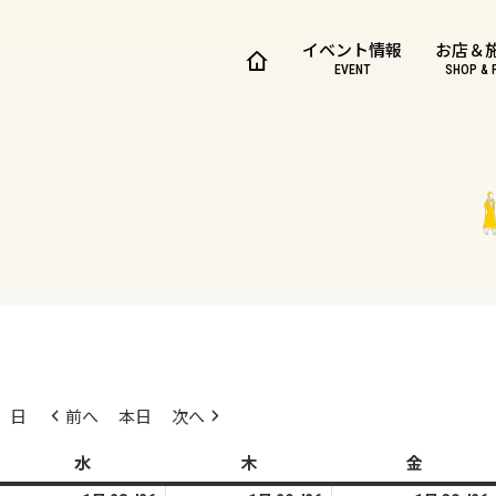
イベント情報
お店＆
EVENT
SHOP & 
日
前へ
本日
次へ
水
水
木
木
金
金
曜
曜
曜