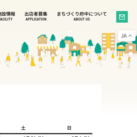
施設情報
出店者募集
まちづくり府中について
FACILITY
APPLICATION
ABOUT US
JA
土
土
日
日
曜
曜