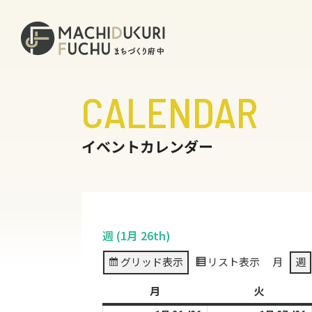
CALENDAR
イベントカレンダー
週 (1月 26th)
グリッド
表示
リスト
表示
月
週
月
月
火
火
曜
曜