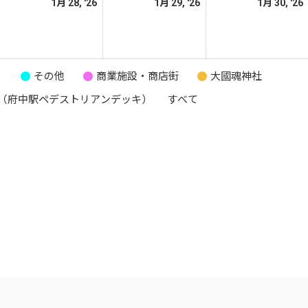
026
2026
2026
1月 28, '26
1月 29, '26
1月 30, '26
日
日
日
年
年
年
1
1
月
月
月
7
28
29
り
その他
商業施設・商店街
大國魂神社
日
日
日
（府中駅ペデストリアンデッキ）
すべて