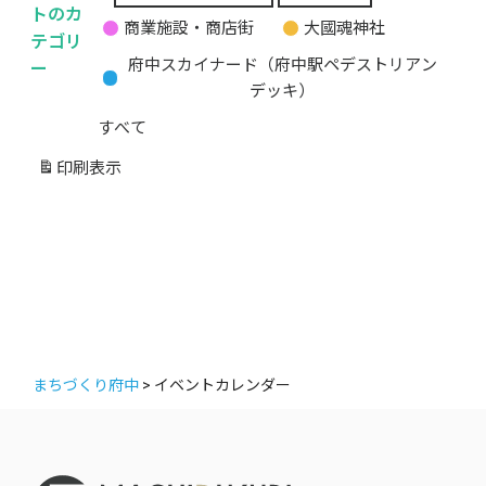
無
トのカ
商業施設・商店街
大國魂神社
題
テゴリ
の
ー
府中スカイナード（府中駅ペデストリアン
カ
デッキ）
テ
すべて
ゴ
リ
印刷
表示
ー
まちづくり府中
>
イベントカレンダー