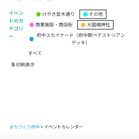
イベン
けやき並木通り
その他
無
トのカ
商業施設・商店街
大國魂神社
題
テゴリ
の
ー
府中スカイナード（府中駅ペデストリアン
カ
デッキ）
テ
すべて
ゴ
リ
印刷
表示
ー
まちづくり府中
>
イベントカレンダー