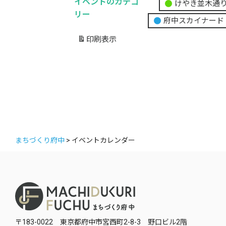
イベントのカテゴ
けやき並木通
無
リー
府中スカイナード
題
の
印刷
表示
カ
テ
ゴ
リ
ー
まちづくり府中
>
イベントカレンダー
〒183-0022 東京都府中市宮西町2-8-3 野口ビル2階