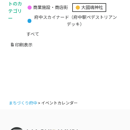
無
トのカ
商業施設・商店街
大國魂神社
題
テゴリ
の
ー
府中スカイナード（府中駅ペデストリアン
カ
デッキ）
テ
すべて
ゴ
リ
印刷
表示
ー
まちづくり府中
>
イベントカレンダー