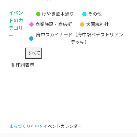
イベン
けやき並木通り
その他
無
トのカ
商業施設・商店街
大國魂神社
題
テゴリ
の
ー
府中スカイナード（府中駅ペデストリアン
カ
デッキ）
テ
すべて
ゴ
リ
印刷
表示
ー
まちづくり府中
>
イベントカレンダー