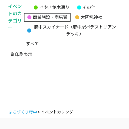
イベン
けやき並木通り
その他
無
トのカ
商業施設・商店街
大國魂神社
題
テゴリ
の
ー
府中スカイナード（府中駅ペデストリアン
カ
デッキ）
テ
すべて
ゴ
リ
印刷
表示
ー
まちづくり府中
>
イベントカレンダー