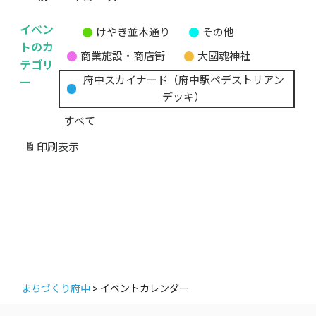
イベン
けやき並木通り
その他
無
トのカ
商業施設・商店街
大國魂神社
題
テゴリ
の
ー
府中スカイナード（府中駅ペデストリアン
カ
デッキ）
テ
すべて
ゴ
リ
印刷
表示
ー
まちづくり府中
>
イベントカレンダー