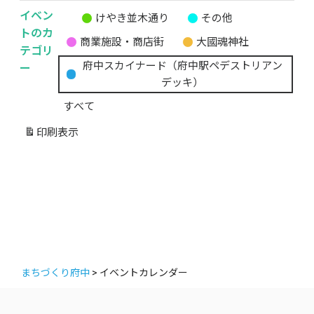
イベン
けやき並木通り
その他
無
トのカ
商業施設・商店街
大國魂神社
題
テゴリ
の
ー
府中スカイナード（府中駅ペデストリアン
カ
デッキ）
テ
すべて
ゴ
リ
印刷
表示
ー
まちづくり府中
>
イベントカレンダー