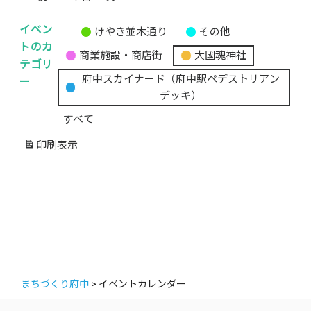
イベン
けやき並木通り
その他
無
トのカ
商業施設・商店街
大國魂神社
題
テゴリ
の
ー
府中スカイナード（府中駅ペデストリアン
カ
デッキ）
テ
すべて
ゴ
リ
印刷
表示
ー
まちづくり府中
>
イベントカレンダー