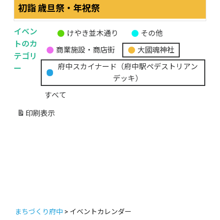
初詣 歳旦祭・年祝祭
イベン
けやき並木通り
その他
無
トのカ
商業施設・商店街
大國魂神社
題
テゴリ
の
ー
府中スカイナード（府中駅ペデストリアン
カ
デッキ）
テ
すべて
ゴ
リ
印刷
表示
ー
まちづくり府中
>
イベントカレンダー