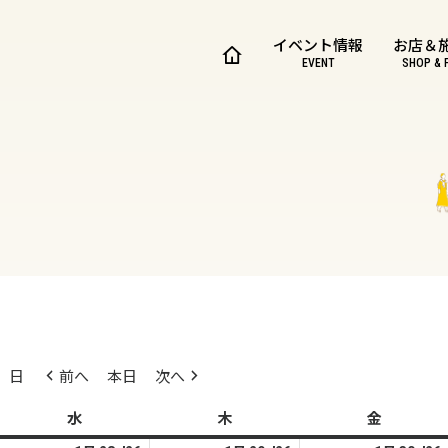
イベント情報
お店＆
EVENT
SHOP & 
日
前へ
本日
次へ
水
水
木
木
金
金
曜
曜
曜