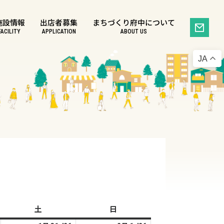
施設情報
出店者募集
まちづくり府中について
FACILITY
APPLICATION
ABOUT US
JA
土
土
日
日
曜
曜