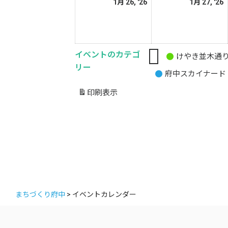
2026
2
1月 26, '26
1月 27, '26
日
日
年
1
1
月
イベントのカテゴ
26
2
けやき並木通
無
リー
日
府中スカイナード
題
の
印刷
表示
カ
テ
ゴ
リ
ー
まちづくり府中
>
イベントカレンダー