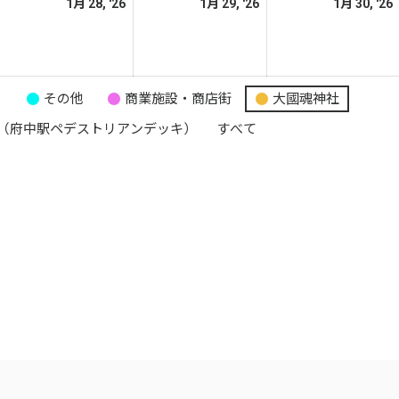
026
2026
2026
1月 28, '26
1月 29, '26
1月 30, '26
日
日
日
年
年
年
1
1
月
月
月
7
28
29
り
その他
商業施設・商店街
大國魂神社
日
日
日
（府中駅ペデストリアンデッキ）
すべて