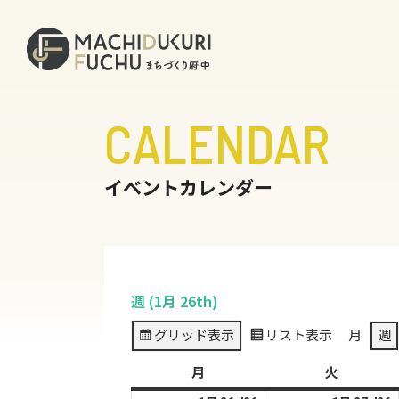
CALENDAR
イベントカレンダー
週 (1月 26th)
グリッド
表示
リスト
表示
月
週
月
月
火
火
曜
曜