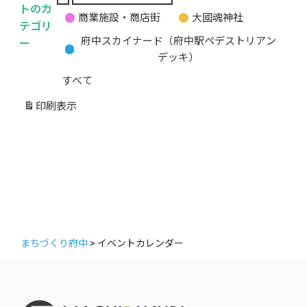
無
トのカ
商業施設・商店街
大國魂神社
題
テゴリ
の
ー
府中スカイナード（府中駅ペデストリアン
カ
デッキ）
テ
すべて
ゴ
リ
印刷
表示
ー
まちづくり府中
>
イベントカレンダー