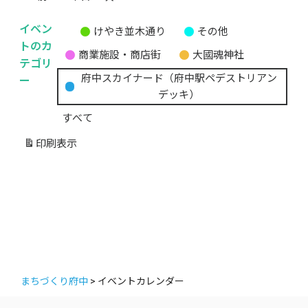
イベン
けやき並木通り
その他
無
トのカ
商業施設・商店街
大國魂神社
題
テゴリ
の
ー
府中スカイナード（府中駅ペデストリアン
カ
デッキ）
テ
すべて
ゴ
リ
印刷
表示
ー
まちづくり府中
>
イベントカレンダー