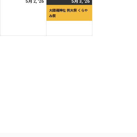
2026
2026
2026
(1
5月 2, '26
5月 3, '26
日
日
年
年
年
件
大國魂神社 例大祭 くらや
み祭
5
5
5
の
月
月
月
イ
1
2
3
ベ
日
日
日
ン
ト)