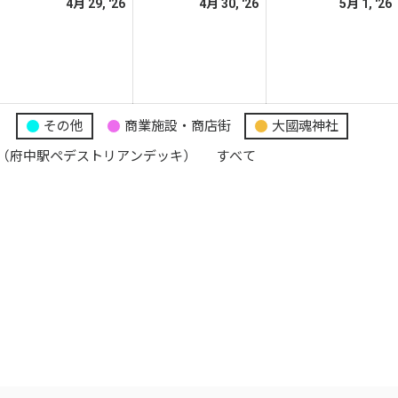
026
2026
2026
4月 29, '26
4月 30, '26
5月 1, '26
日
日
日
年
年
年
4
4
月
月
月
8
29
30
日
日
日
り
その他
商業施設・商店街
大國魂神社
（府中駅ペデストリアンデッキ）
すべて