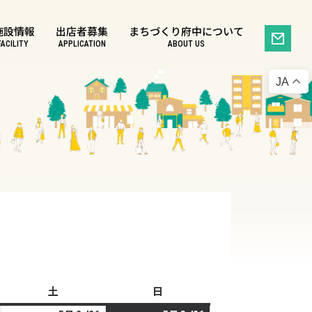
施設情報
出店者募集
まちづくり府中について
FACILITY
APPLICATION
ABOUT US
JA
土
土
日
日
曜
曜