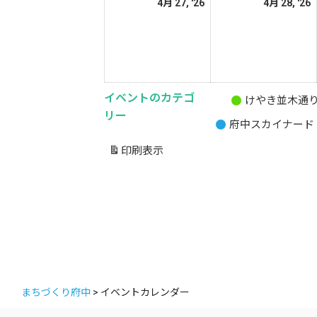
2026
2
4月 27, '26
4月 28, '26
日
日
年
4
4
月
27
2
日
イベントのカテゴ
けやき並木通
無
リー
府中スカイナード
題
の
印刷
表示
カ
テ
ゴ
リ
ー
まちづくり府中
>
イベントカレンダー