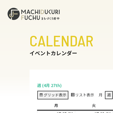
CALENDAR
イベントカレンダー
週 (4月 27th)
グリッド
表示
リスト
表示
月
週
月
月
火
火
曜
曜