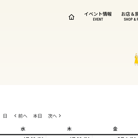
イベント情報
お店＆
EVENT
SHOP & 
日
前へ
本日
次へ
水
水
木
木
金
金
曜
曜
曜