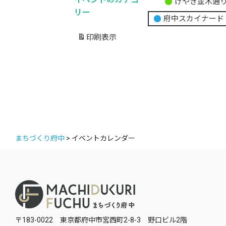
けやき並木通
無
リー
府中スカイナード
題
の
印刷
表示
カ
テ
ゴ
リ
ー
まちづくり府中
>
イベントカレンダー
〒183-0022 東京都府中市宮西町2-8-3 野口ビル2階